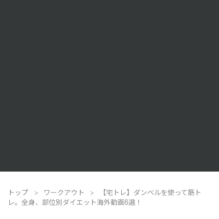
トップ
>
ワークアウト
>
【宅トレ】ダンベルを使って筋ト
レ。全身、部位別ダイエット海外動画6選！